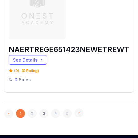
NAERTREGE651423NEWETREWT
See Details
(0)
(0 Rating)
0
Sales
1
2
3
4
5