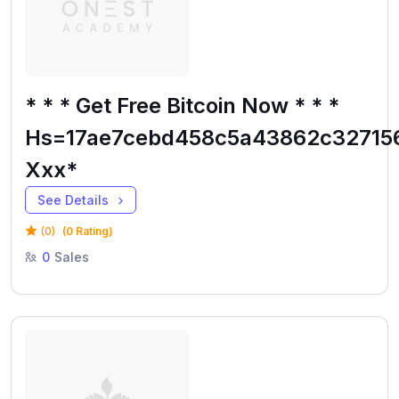
* * * Get Free Bitcoin Now * * *
Hs=17ae7cebd458c5a43862c327156
Ххх*
See Details
(0)
(0 Rating)
0
Sales